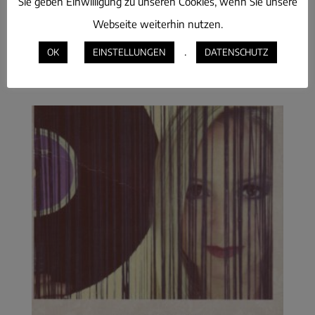
LICIA – TRAIN OF
Sie geben Einwilligung zu unseren Cookies, wenn Sie unsere
Webseite weiterhin nutzen.
THOUGHTS
.
OK
EINSTELLUNGEN
DATENSCHUTZ
€
1,50