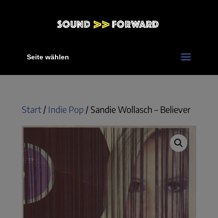
Seite wählen
Start
/
Indie Pop
/ Sandie Wollasch – Believer