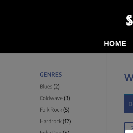
HOME
GENRES
W
Blues
(2)
Coldwave
(3)
D
Folk Rock
(5)
Hardrock
(12)
Indie Pop
(4)