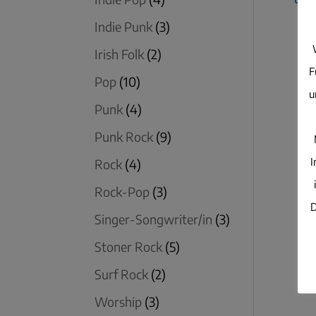
Indie Punk
(3)
Irish Folk
(2)
F
Pop
(10)
u
Punk
(4)
Punk Rock
(9)
I
Rock
(4)
Rock-Pop
(3)
D
Singer-Songwriter/in
(3)
Stoner Rock
(5)
Surf Rock
(2)
Worship
(3)