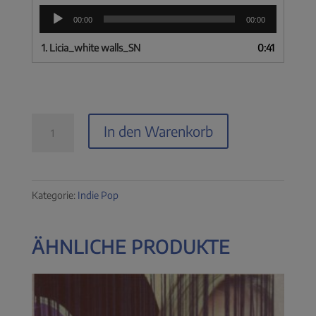
Audio-
00:00
00:00
Player
1.
Licia_white walls_SN
0:41
Licia
In den Warenkorb
-
White
Walls
Kategorie:
Indie Pop
Menge
ÄHNLICHE PRODUKTE